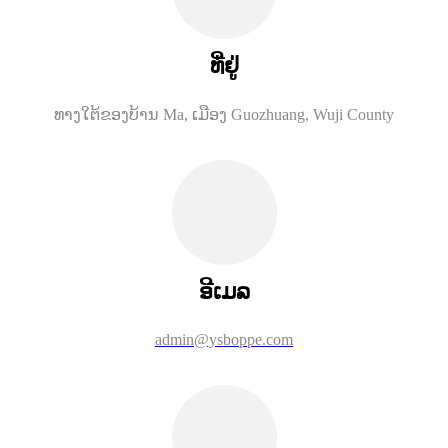
ທີ່ຢູ່
ທາງ​ໃຕ້​ຂອງ​ບ້ານ Ma, ເມືອງ Guozhuang, Wuji County
ອີເມລ
admin@ysboppe.com