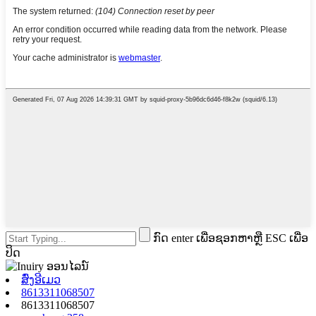
ກົດ enter ເພື່ອຊອກຫາຫຼື ESC ເພື່ອ
ປິດ
ສົ່ງອີເມວ
8613311068507
8613311068507