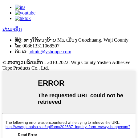
ສະມາຊິກ
ທີ່ຢູ່:
ທາງ​ໃຕ້​ຂອງ​ບ້ານ Ma, ເມືອງ Guozhuang, Wuji County
ໂທ:
008613311068507
ອີເມວ:
admin@ysboppe.com
© ສະຫງວນລິຂະສິດ - 2010-2022: Wuji County Yashen Adhesive
Tape Products Co., Ltd.