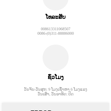
ໂທລະສັບ
008613311068507
0086-(0)311-88886000
ຊົ່ວໂມງ
ວັນຈັນ-ວັນສຸກ: 9 ໂມງເຊົ້າຫາ 6 ໂມງແລງ
ວັນເສົາ, ວັນອາທິດ: ປິດ