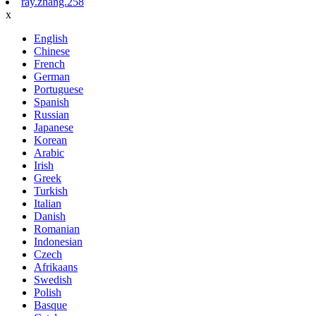
ray.zhang.258
x
English
Chinese
French
German
Portuguese
Spanish
Russian
Japanese
Korean
Arabic
Irish
Greek
Turkish
Italian
Danish
Romanian
Indonesian
Czech
Afrikaans
Swedish
Polish
Basque