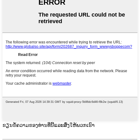
ຂຽນຂໍ້ຄວາມຂອງທ່ານທີ່ນີ້ແລະສົ່ງໃຫ້ພວກເຮົາ