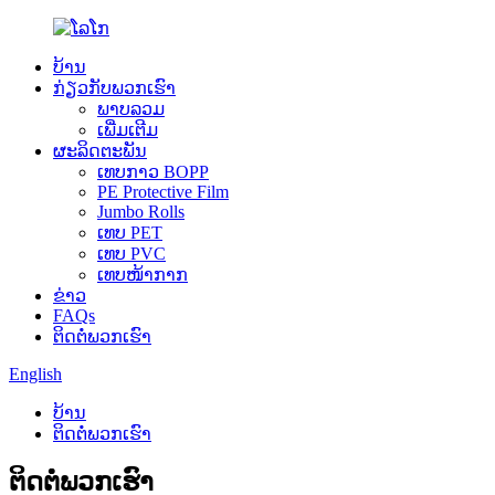
ບ້ານ
ກ່ຽວ​ກັບ​ພວກ​ເຮົາ
ພາບລວມ
ເພີ່ມເຕີມ
ຜະລິດຕະພັນ
ເທບກາວ BOPP
PE Protective Film
Jumbo Rolls
ເທບ PET
ເທບ PVC
ເທບໜ້າກາກ
ຂ່າວ
FAQs
ຕິດ​ຕໍ່​ພວກ​ເຮົາ
English
ບ້ານ
ຕິດ​ຕໍ່​ພວກ​ເຮົາ
ຕິດ​ຕໍ່​ພວກ​ເຮົາ