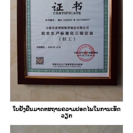
ໃບຢັ້ງຢືນມາດຕະຖານຄວາມປອດໄພໃນການເຮັດ
ວຽກ