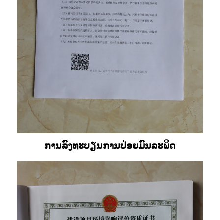
ການລົງທະບຽນການປ່ອຍມົນລະພິດ