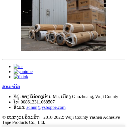
ສະມາຊິກ
ທີ່ຢູ່:
ທາງ​ໃຕ້​ຂອງ​ບ້ານ Ma, ເມືອງ Guozhuang, Wuji County
ໂທ:
008613311068507
ອີເມວ:
admin@ysboppe.com
© ສະຫງວນລິຂະສິດ - 2010-2022: Wuji County Yashen Adhesive
Tape Products Co., Ltd.