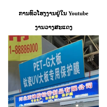
ການທົວໂຮງງານຢູ່ໃນ Youtube
ງານວາງສະແດງ