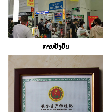
ການຢັ້ງຢືນ