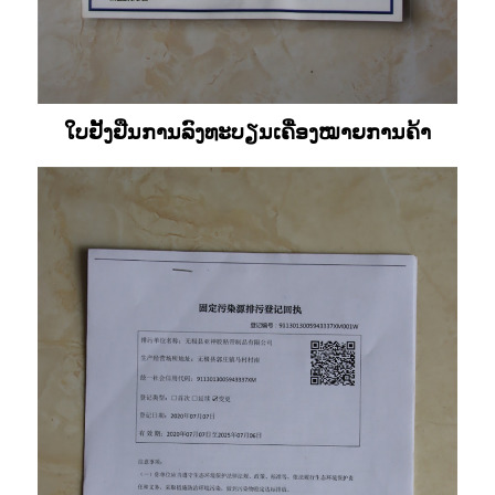
ໃບຢັ້ງຢືນການລົງທະບຽນເຄື່ອງໝາຍການຄ້າ