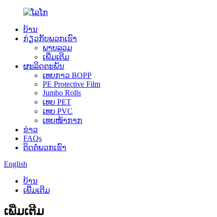
ບ້ານ
ກ່ຽວ​ກັບ​ພວກ​ເຮົາ
ພາບລວມ
ເພີ່ມເຕີມ
ຜະລິດຕະພັນ
ເທບກາວ BOPP
PE Protective Film
Jumbo Rolls
ເທບ PET
ເທບ PVC
ເທບໜ້າກາກ
ຂ່າວ
FAQs
ຕິດ​ຕໍ່​ພວກ​ເຮົາ
English
ບ້ານ
ເພີ່ມເຕີມ
ເພີ່ມເຕີມ