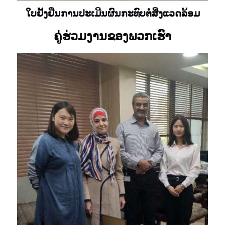
ໃບຢັ້ງຢືນການປະເມີນຜົນກະທົບຕໍ່ສິ່ງແວດລ້ອມ
ຄູ່ຮ່ວມງານຂອງພວກເຮົາ