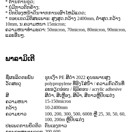
* ຕ້ານການຂູດ;
* ບໍ່ມີກາວຕົກຄ້າງ;
* ປົກປ້ອງຫນ້າດິນຈາກການເຜົາໄຫມ້ແດດ;
* ຂອບເຂດມິຕິສະເພາະ: ສູງສຸດ.ກວ້າງ 2400mm, ຕ່ໍາສຸດ.ກວ້າງ
10mm, ນ.ຄວາມຫນາ 15micron;
ຄວາມຫນາທໍາມະດາ: 50micron, 70micron, 80micron, 90micron,
ແລະອື່ນໆ.
ພາລາມິເຕີ
ຊື່​ຜະ​ລິດ​ຕະ​ພັນ
ຮູບເງົາ PE ສີດໍາ 2022 ຄຸນະພາບສູງ
ວັດສະດຸ
polypropylene ທີ່ອີງໃສ່ນ້ໍາ / ຄວາມກົດດັນທີ່
ລະອຽດອ່ອນ / ຊິລິຄອນ / acrylic adhesive
ສີ
ສີດໍາ, ສີເຫຼືອງ, ສີຟ້າ, ສີຂາວຫຼືປັບແຕ່ງ
15-150micron
ຄວາມຫນາ
10-2400mm
ກວ້າງ
ຄວາມຍາວ
100, 200, 300, 500, 600ft ຫຼື 25, 30, 50, 60,
100, 200m ຫຼືປັບແຕ່ງ
ປະເພດການຍຶດຕິດ
ຕົນເອງກາວ
200-600
ການຂະຫຍາຍອອກ