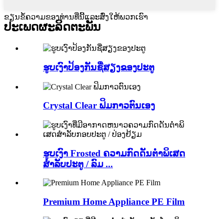
ຂຽນຂໍ້ຄວາມຂອງທ່ານທີ່ນີ້ແລະສົ່ງໃຫ້ພວກເຮົາ
ປະເພດຜະລິດຕະພັນ
ຮູບເງົາປ້ອງກັນຊື່ສຽງຂອງປະຕູ
Crystal Clear ຟິມກາວຕົນເອງ
ຮູບເງົາ Frosted ຄວາມກົດດັນຕ່ໍາພິເສດ
ສໍາລັບປະຕູ / ລົມ ...
Premium Home Appliance PE Film