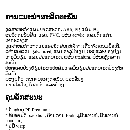
ການແນະນໍາຜະລິດຕະພັນ
ອຸດສາຫະກໍາແຜ່ນພາດສະຕິກ: ABS, PP, ແຜ່ນ PC,
ຜະລິດຕະພັນສີດ, ແຜ່ນ PVC, ແຜ່ນ acrylic, ແຜ່ນຕົກແຕ່ງ,
ຕາຕະລາງສີ.
ອຸດສາຫະກໍາຮາດແວແລະວັດສະດຸກໍ່ສ້າງ: ເຄື່ອງຈັກຄອມພິວເຕີ,
ແຜ່ນສະແຕມ galvanized, ແຜ່ນອາລູມິນຽມ, ປະຕູແລະປ່ອງຢ້ຽມ
ອາລູມິນຽມ, ແຜ່ນສະແຕນເລດ, ແຜ່ນ titanium, ແຜ່ນເຫຼັກພາດ
ສະຕິກ.
ປະຕູແລະປ່ອງຢ້ຽມໂລຫະປະສົມອາລູມິນຽມສະແຕນເລດປ້ອງກັນ
ລົດຍົນ.
ແຜງແກ້ວ, ກະດານແສງຕາເວັນ, ແລະອື່ນໆ.
ການປົກປ້ອງໃບຫນ້າ, ແລະອື່ນໆ.
ຄຸນ​ລັກ​ສະ​ນະ
* ວັດສະດຸ PE Premium;
* ທົນທານຕໍ່ oxidation, ຕ້ານການ fouling;ທົນທານຕໍ່, ທົນທານຕໍ່
puncture;
* ບໍ່ມີ warp;