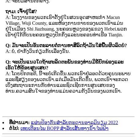
A: ຈະບໍ່ມີສານຕົກຄ້າງ.
ຖາມ: ເຈົ້າຢູ່ໃສ?
A: ໂຮງງານຂອງພວກເຮົາຕັ້ງຢູ່ໃນສວນອຸດສາຫະກໍາ Macun
Village, Wuji County, ແລະຫ້ອງການຂາຍຂອງພວກເຮົາແມ່ນ
ຢູ່ໃນເມືອງ Shi Jiazhuang, ນະຄອນຫຼວງຂອງແຂວງ Hebei.ພວກ​
ເຮົາ​ຢູ່​ໃກ້​ກັບ​ນະ​ຄອນ​ຫຼວງ​ປັກ​ກິ່ງ​ແລະ​ນະ​ຄອນ​ທ່າ​ເຮືອ Tianjin​.
Q: ມັນຈະເປັນອັນຕະລາຍຕໍ່ການທາສີລົດຖ້າມັນໃສ່ພື້ນຜິວລົດບໍ?
A: ບໍ່, ຢ່າກັງວົນກ່ຽວກັບເລື່ອງນັ້ນ.
Q: ຈະເປັນແນວໃດຖ້າຜະລິດຕະພັນຂອງທ່ານມີຂໍ້ບົກພ່ອງແລະ
ເຮັດໃຫ້ຂ້ອຍສູນເສຍ?
A: ໂດຍປົກກະຕິ, ນີ້ຈະບໍ່ເກີດຂຶ້ນ.ພວກເຮົາຢູ່ລອດດ້ວຍຄຸນນະພາບ
ແລະຊື່ສຽງຂອງພວກເຮົາ.ແຕ່ເມື່ອມັນເກີດຂຶ້ນ, ພວກເຮົາຈະກວດ
ເບິ່ງສະຖານະການກັບທ່ານແລະຊົດເຊີຍການສູນເສຍຂອງ
ທ່ານ.ຄວາມສົນໃຈຂອງທ່ານແມ່ນຄວາມກັງວົນຂອງພວກເຮົາ.
ທີ່ຜ່ານມາ:
ແຜ່ນປ້ອງກັນສໍາລັບກະດານອາລູມິນຽມ 2022
ຕໍ່ໄປ:
ເທບເຕືອນໄພ BOPP ສໍາລັບເສັ້ນທາງນໍ້າ/ໄຟຟ້າ