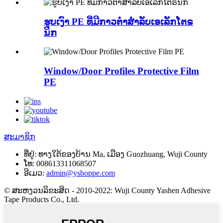
ຮູບເງົາ PE ທີ່ມີກາວຕ່ໍາສໍາລັບເອເລັກໂຕຣ
ນິກ
Window/Door Profiles Protective Film
PE
ສະມາຊິກ
ທີ່ຢູ່:
ທາງ​ໃຕ້​ຂອງ​ບ້ານ Ma, ເມືອງ Guozhuang, Wuji County
ໂທ:
008613311068507
ອີເມວ:
admin@ysboppe.com
© ສະຫງວນລິຂະສິດ - 2010-2022: Wuji County Yashen Adhesive
Tape Products Co., Ltd.