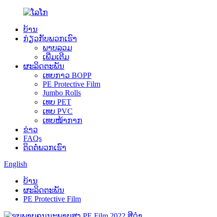
ບ້ານ
ກ່ຽວ​ກັບ​ພວກ​ເຮົາ
ພາບລວມ
ເພີ່ມເຕີມ
ຜະລິດຕະພັນ
ເທບກາວ BOPP
PE Protective Film
Jumbo Rolls
ເທບ PET
ເທບ PVC
ເທບໜ້າກາກ
ຂ່າວ
FAQs
ຕິດ​ຕໍ່​ພວກ​ເຮົາ
English
ບ້ານ
ຜະລິດຕະພັນ
PE Protective Film