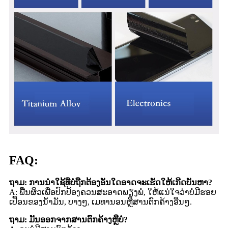
FAQ:
ຖາມ: ການນໍາໃຊ້ທີ່ບໍ່ຖືກຕ້ອງອັນໃດອາດຈະເຮັດໃຫ້ເກີດບັນຫາ?
A: ພື້ນຜິວເພື່ອປົກປ້ອງຄວນສະອາດພຽງພໍ, ໃຫ້ແນ່ໃຈວ່າບໍ່ມີຮອຍ
ເປື້ອນຂອງນ້ໍາມັນ, ບາງໆ, ເມທານອນຫຼືສານຕົກຄ້າງອື່ນໆ.
ຖາມ: ມັນອອກຈາກສານຕົກຄ້າງຫຼືບໍ່?