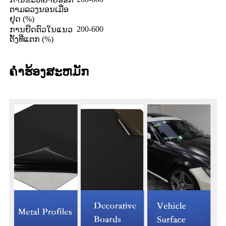
ຕາມລວງນອນເມື່ອ
ຢຸດ (%)
200-600
ການຍືດຕົວໃນແນວ
ຕັ້ງທີ່ແຕກ (%)
ຄໍາຮ້ອງສະຫມັກ