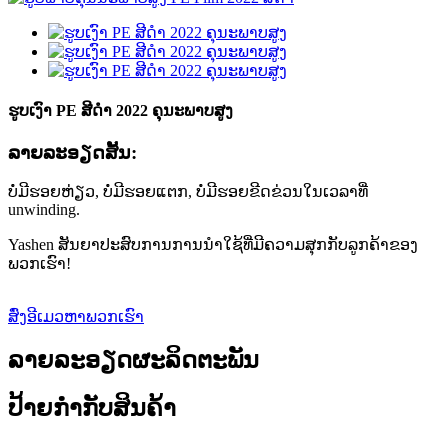
ຮູບເງົາ PE ສີດໍາ 2022 ຄຸນະພາບສູງ
ລາຍ​ລະ​ອຽດ​ສັ້ນ​:
ບໍ່ມີຮອຍຫ່ຽວ, ບໍ່ມີຮອຍແຕກ, ບໍ່ມີຮອຍຂີດຂ່ວນໃນເວລາທີ່
unwinding.
Yashen ສັນຍາປະສົບການການນໍາໃຊ້ທີ່ມີຄວາມສຸກກັບລູກຄ້າຂອງ
ພວກເຮົາ!
ສົ່ງອີເມວຫາພວກເຮົາ
ລາຍລະອຽດຜະລິດຕະພັນ
ປ້າຍກຳກັບສິນຄ້າ