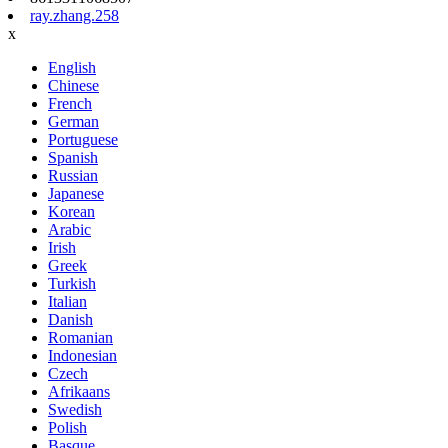
ray.zhang.258
x
English
Chinese
French
German
Portuguese
Spanish
Russian
Japanese
Korean
Arabic
Irish
Greek
Turkish
Italian
Danish
Romanian
Indonesian
Czech
Afrikaans
Swedish
Polish
Basque