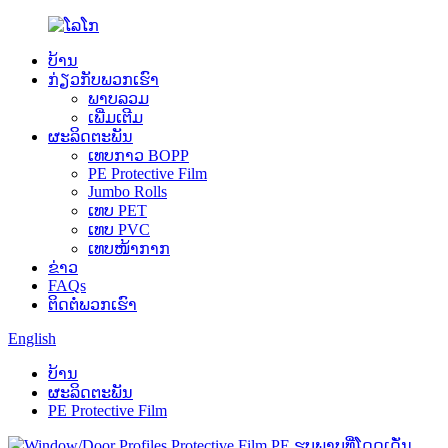
ບ້ານ
ກ່ຽວ​ກັບ​ພວກ​ເຮົາ
ພາບລວມ
ເພີ່ມເຕີມ
ຜະລິດຕະພັນ
ເທບກາວ BOPP
PE Protective Film
Jumbo Rolls
ເທບ PET
ເທບ PVC
ເທບໜ້າກາກ
ຂ່າວ
FAQs
ຕິດ​ຕໍ່​ພວກ​ເຮົາ
English
ບ້ານ
ຜະລິດຕະພັນ
PE Protective Film