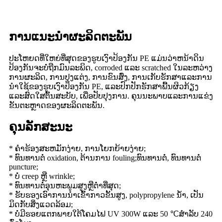
ການແນະນໍາຜະລິດຕະພັນ
ປະໂຫຍດທີ່ໃຫຍ່ທີ່ສຸດຂອງຮູບເງົາປ້ອງກັນ PE ແມ່ນວ່າຫນ້າດິນ
ປ້ອງກັນຈະບໍ່ຖືກມົນລະພິດ, corroded ແລະ scratched ໃນລະຫວ່າງ
ການຜະລິດ, ການປຸງແຕ່ງ, ການຂົນສົ່ງ, ການເກັບຮັກສາແລະການ
ນໍາໃຊ້ຂອງຮູບເງົາປ້ອງກັນ PE, ແລະປົກປັກຮັກສາພື້ນຜິວກ້ຽງ
ແລະສົດໃສຕົ້ນສະບັບ, ເພື່ອປັບປຸງການ. ຄຸນ​ນະ​ພາບ​ແລະ​ການ​ແຂ່ງ​
ຂັນ​ຕະ​ຫຼາດ​ຂອງ​ຜະ​ລິດ​ຕະ​ພັນ​.
ຄຸນ​ລັກ​ສະ​ນະ
* ຄໍາ​ຮ້ອງ​ສະ​ຫມັກ​ງ່າຍ​, ການ​ໂຍກ​ຍ້າຍ​ງ່າຍ​;
* ທົນທານຕໍ່ oxidation, ຕ້ານການ fouling;ທົນທານຕໍ່, ທົນທານຕໍ່
puncture;
* ບໍ່ creep ຫຼື wrinkle;
* ທົນທານຕໍ່ອຸນຫະພູມສູງຫຼືຕ່ໍາທີ່ສຸດ;
* ຮັບຮອງເອົາການນໍາເຂົ້າກາວຂັ້ນສູງ, polypropylene ນ້ໍາ, ເປັນ
ມິດກັບສິ່ງແວດລ້ອມ;
* ບໍ່ມີຮອຍແຕກພາຍໃຕ້ໂຄມໄຟ UV 300W ແລະ 50 ℃ສໍາລັບ 240