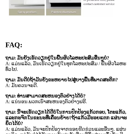
FAQ:
ຖາມ: ມັນຍັງເຮັດວຽກຢູ່ໃນພື້ນຜິວໂລຫະປະສົມອື່ນໆບໍ?
A: ແມ່ນແລ້ວ, ມັນເຮັດວຽກຢູ່ໃນທຸກໂລຫະປະສົມ / ພື້ນຜິວໂລຫະ
ທົ່ວໄປ.
ຖາມ: ມັນດີບໍຖ້າມັນຍັງຂະຫຍາຍໄປສູ່ບາງພື້ນທີ່ພາດສະຕິກ?
A: ມັນຄວນຈະດີ.
ຖາມ: ທ່ານສາມາດສະຫນອງຕົວຢ່າງໄດ້ບໍ?
A: ແນ່ນອນ.ພວກເຮົາສະຫນອງຕົວຢ່າງຟຣີ.
ຖາມ: ນີ້ຈະເຮັດວຽກໄດ້ດີບໍໃນການປົກປ້ອງແກ້ວກອບ, ໂຕະແກ້ວ,
ແລະກະຈົກໃນຂະນະທີ່ເຄື່ອນຍ້າຍ?ຖ້າແກ້ວມີຮອຍແຕກ ແຜ່ນຈະ
ຍຶດໄດ້ບໍ?
A: ແມ່ນແລ້ວ, ມັນຈະປົກປ້ອງຈາກຮອຍຂີດຂ່ວນແລະອື່ນໆ. ແຜ່ນ