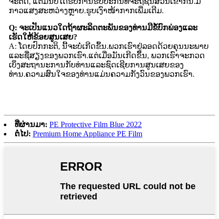
ຈະຕິດ, ແຕ່ມັນບໍ່ໄດ້ຮັບການຮັບປະກັນທີ່ຈະຖືຊິ້ນສ່ວນເຂົ້າກັນ.ມີ
ກາວແສງສະຫວ່າງຫຼາຍ.ຮູບເງົາໜ້າກາກເພີ່ມເຕີມ.
Q: ຈະເປັນແນວໃດຖ້າຜະລິດຕະພັນຂອງທ່ານມີຂໍ້ບົກພ່ອງແລະ
ເຮັດໃຫ້ຂ້ອຍສູນເສຍ?
A: ໂດຍປົກກະຕິ, ນີ້ຈະບໍ່ເກີດຂຶ້ນ.ພວກເຮົາຢູ່ລອດດ້ວຍຄຸນນະພາບ
ແລະຊື່ສຽງຂອງພວກເຮົາ.ແຕ່ເມື່ອມັນເກີດຂຶ້ນ, ພວກເຮົາຈະກວດ
ເບິ່ງສະຖານະການກັບທ່ານແລະຊົດເຊີຍການສູນເສຍຂອງ
ທ່ານ.ຄວາມສົນໃຈຂອງທ່ານແມ່ນຄວາມກັງວົນຂອງພວກເຮົາ.
ທີ່ຜ່ານມາ:
PE Protective Film Blue 2022
ຕໍ່ໄປ:
Premium Home Appliance PE Film