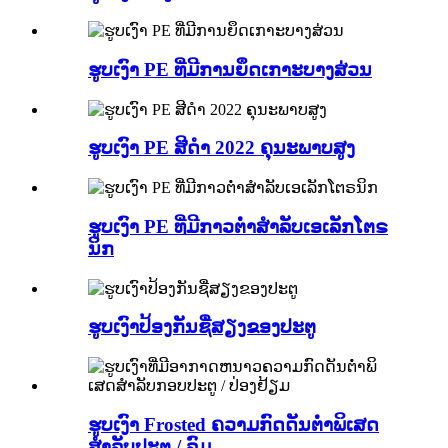
ຮູບເງົາ PE ທີ່ມີການຍຶດເກາະບາງສ່ວນ
ຮູບເງົາ PE ສີດໍາ 2022 ຄຸນະພາບສູງ
ຮູບເງົາ PE ທີ່ມີກາວຕ່ໍາສໍາລັບເອເລັກໂຕຣ
ນິກ
ຮູບເງົາປ້ອງກັນຊື່ສຽງຂອງປະຕູ
ຮູບເງົາ Frosted ຄວາມກົດດັນຕ່ໍາພິເສດ
ສໍາລັບປະຕູ / ລົມ ...