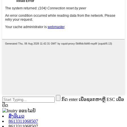
ກົດ enter ເພື່ອຊອກຫາຫຼື ESC ເພື່ອ
ປິດ
ສົ່ງອີເມວ
8613311068507
8613311068507