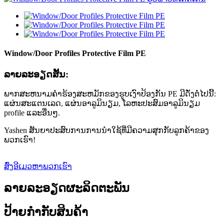
Window/Door Profiles Protective Film PE
ລາຍ​ລະ​ອຽດ​ສັ້ນ​:
ພາກສະຫນາມຄໍາຮ້ອງສະຫມັກຂອງຮູບເງົາປ້ອງກັນ PE ມີດັ່ງຕໍ່ໄປນີ້:
ແຜ່ນສະແຕນເລດ, ແຜ່ນອາລູມິນຽມ, ໂລຫະປະສົມອາລູມິນຽມ
profile ແລະອື່ນໆ.
Yashen ສັນຍາປະສົບການການນໍາໃຊ້ທີ່ມີຄວາມສຸກກັບລູກຄ້າຂອງ
ພວກເຮົາ!
ສົ່ງອີເມວຫາພວກເຮົາ
ລາຍລະອຽດຜະລິດຕະພັນ
ປ້າຍກຳກັບສິນຄ້າ