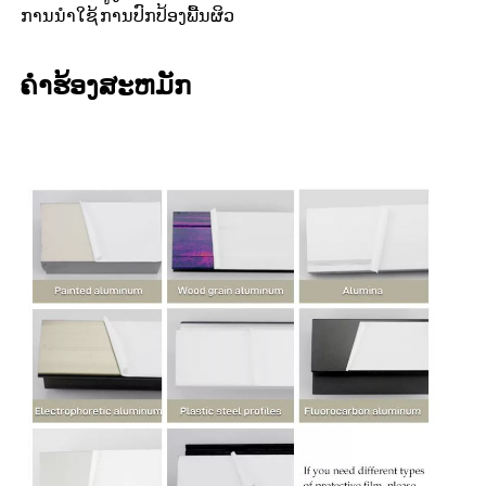
ການນໍາໃຊ້
ການປົກປ້ອງພື້ນຜິວ
ຄໍາຮ້ອງສະຫມັກ