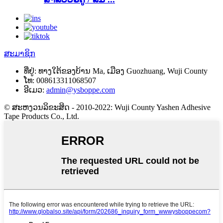
ສະມາຊິກ
ທີ່ຢູ່:
ທາງ​ໃຕ້​ຂອງ​ບ້ານ Ma, ເມືອງ Guozhuang, Wuji County
ໂທ:
008613311068507
ອີເມວ:
admin@ysboppe.com
© ສະຫງວນລິຂະສິດ - 2010-2022: Wuji County Yashen Adhesive
Tape Products Co., Ltd.