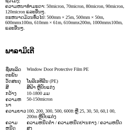
ຊົ່ວໂມງ;
ຄວາມຫນາທໍາມະດາ: 50micron, 70micron, 80micron, 90micron,
120micron ແລະອື່ນໆ.
ຂະຫນາດມ້ວນທົ່ວໄປ: 500mm × 25m, 500mm × 50m,
600mmx100m, 610mm × 61m, 610mmx200m, 1000mmx100m,
ແລະອື່ນໆ.
ພາລາມິເຕີ
Window Door Protective Film PE
ຊື່​ຜະ​ລິດ​
ຕະ​ພັນ
ວັດສະດຸ
ໂພລີເອທີລີນ (PE)
ສີ
ສີຟ້າ ຫຼືປັບແຕ່ງ
ກວ້າງ
10-1800 ມມ
50-150micron
ຄວາມຫ
ນາ
ຄວາມຍາວ
100, 200, 300, 500, 600ft ຫຼື 25, 30, 50, 60,1 00,
200m ຫຼືປັບແຕ່ງ
ຄວາມ
ຄວາມຫນືດຕ່ໍາ / ຄວາມຫນືດປານກາງ / ຄວາມຫນືດ
ຫນືດ
ສູງ