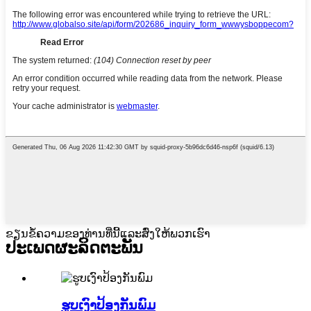
ຂຽນຂໍ້ຄວາມຂອງທ່ານທີ່ນີ້ແລະສົ່ງໃຫ້ພວກເຮົາ
ປະເພດຜະລິດຕະພັນ
ຮູບເງົາປ້ອງກັນພົມ