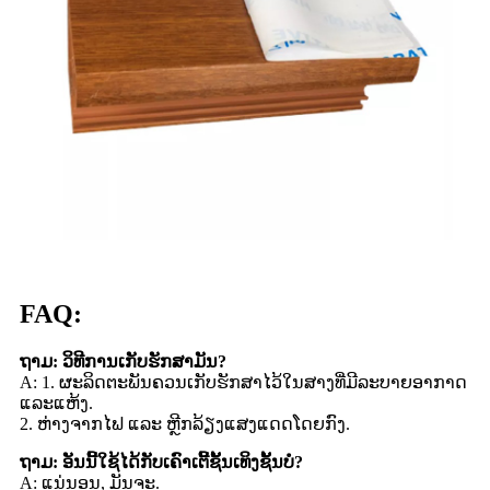
FAQ:
ຖາມ: ວິທີການເກັບຮັກສາມັນ?
A: 1. ຜະລິດຕະພັນຄວນເກັບຮັກສາໄວ້ໃນສາງທີ່ມີລະບາຍອາກາດ
ແລະແຫ້ງ.
2. ຫ່າງຈາກໄຟ ແລະ ຫຼີກລ້ຽງແສງແດດໂດຍກົງ.
ຖາມ: ອັນນີ້ໃຊ້ໄດ້ກັບເຄົາເຕີ້ຊັ້ນເທິງຊັ້ນບໍ?
A: ແນ່ນອນ, ມັນຈະ.