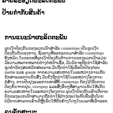
ລາຍລະອຽດຜະລິດຕະພັນ
ປ້າຍກຳກັບສິນຄ້າ
ການແນະນໍາຜະລິດຕະພັນ
ຮູບເງົາປ້ອງກັນຂອງພວກເຮົາສໍາລັບ countertops ເປັນຮູບເງົາ
ປ້ອງກັນຕົນເອງກາວ, ຊົ່ວຄາວທີ່ອອກແບບມາສໍາລັບ countertops
ທັງຫມົດ.ໃນຂະນະທີ່ຮູບເງົາປ້ອງກັນຕ້ານການຂອງພວກເຮົາແມ່ນ
ມີຄວາມຫລາກຫລາຍຢ່າງບໍ່ຫນ້າເຊື່ອ, ມັນມັກຈະຖືກນໍາໃຊ້ສໍາລັບ
ຊຸດຄໍາຮ້ອງສະຫມັກສະເພາະ.ມັນຖືກນໍາໃຊ້ເພື່ອປົກປ້ອງຕ່ອນ
marble ແລະ granite ຈາກຄວາມເສຍຫາຍໃນລະຫວ່າງການເກັບ
ຮັກສາແລະການຂົນສົ່ງ.ມັນຍັງຖືກນໍາໃຊ້ໃນລະຫວ່າງໂຄງການ
ກໍ່ສ້າງ, ການປັບປຸງແລະການທາສີທີ່ countertops ຕ້ອງໄດ້ຮັບການ
ປ້ອງກັນຈາກຝຸ່ນ, overspray ແລະສິ່ງອື່ນໆທີ່ສາມາດເຮັດໃຫ້ເກີດ
ຄວາມເສຍຫາຍໃນລະຫວ່າງໂຄງການ.ຮູບເງົາປ້ອງກັນເຄົາເຕີຂາຍ
ຍົກຂອງພວກເຮົາສາມາດຖືກນໍາໃຊ້ຢ່າງປອດໄພກັບພື້ນຜິວໂດຍ
ບໍ່ມີການທໍາລາຍເຄົາເຕີຫຼືເຮັດໃຫ້ຕົກຄ້າງໃດໆໃນເວລາທີ່ເອົາອອກ.
ຄຸນ​ລັກ​ສະ​ນະ