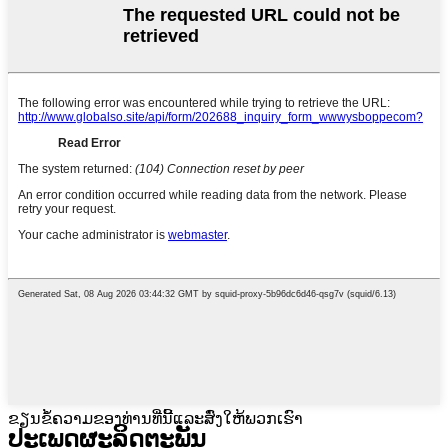
ຂຽນຂໍ້ຄວາມຂອງທ່ານທີ່ນີ້ແລະສົ່ງໃຫ້ພວກເຮົາ
ປະເພດຜະລິດຕະພັນ