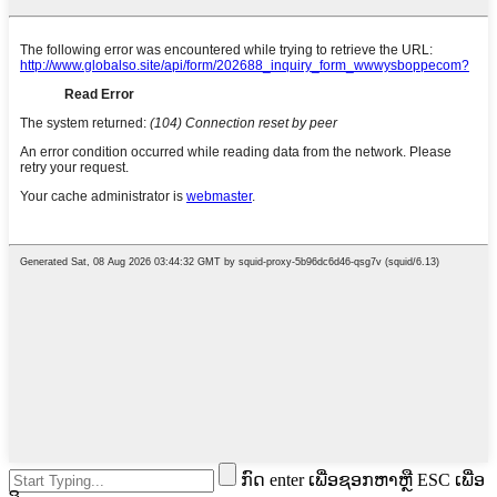
ກົດ enter ເພື່ອຊອກຫາຫຼື ESC ເພື່ອ