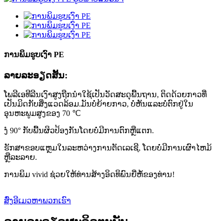
ການພິມຮູບເງົາ PE
ລາຍ​ລະ​ອຽດ​ສັ້ນ​:
ໂພລີເອທີລີນເງົາສູງຖືກນໍາໃຊ້ເປັນວັດສະດຸພື້ນຖານ, ຕິດດ້ວຍກາວທີ່
ເປັນມິດກັບສິ່ງແວດລ້ອມ.ມັນບໍ່ຍ້າຍກາວ, ບໍ່ຫັນແລະບໍ່ຕົກຢູ່ໃນ
ອຸນຫະພູມສູງຂອງ 70 ℃
ງໍ 90° ກັບພື້ນຜິວປ້ອງກັນໂດຍບໍ່ມີການຕົກຫຼືແຕກ.
ຮັກສາຂອບແຫຼມໃນລະຫວ່າງການຕັດເລເຊີ, ໂດຍບໍ່ມີການເຜົາໄຫມ້
ຫຼືລະລາຍ.
ການພິມ vivid ຊ່ວຍໃຫ້ທ່ານສ້າງອິດທິພົນຍີ່ຫໍ້ຂອງທ່ານ!
ສົ່ງອີເມວຫາພວກເຮົາ