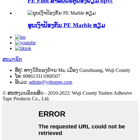
PE Film ສໍາລັບປະຕູປ່ອງຢ້ຽມ upvc
ຮູບເງົາປ້ອງກັນ PE Marble ທຽມ
ສະມາຊິກ
ທີ່ຢູ່:
ທາງ​ໃຕ້​ຂອງ​ບ້ານ Ma, ເມືອງ Guozhuang, Wuji County
ໂທ:
008613311068507
ອີເມວ:
admin@ysboppe.com
© ສະຫງວນລິຂະສິດ - 2010-2022: Wuji County Yashen Adhesive
Tape Products Co., Ltd.