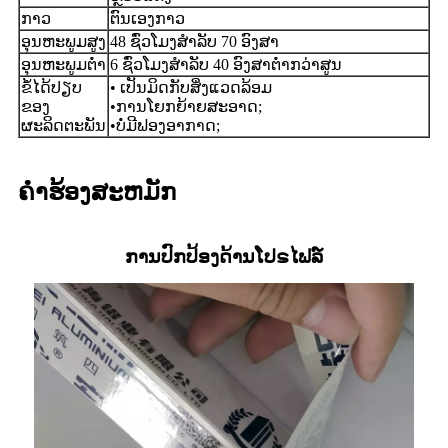
ກາວ
ຕົນເອງກາວ
ອຸນ​ຫະ​ພູມ​ສູງ
48 ຊົ່ວໂມງສໍາລັບ 70 ອົງສາ
ອຸນຫະພູມຕໍ່າ
6 ຊົ່ວໂມງສໍາລັບ 40 ອົງສາຕ່ໍາກວ່າສູນ
ຂໍ້ໄດ້ປຽບ
• ເປັນມິດກັບສິ່ງແວດລ້ອມ
ຂອງ
•ການໂຍກຍ້າຍສະອາດ;
ຜະລິດຕະພັນ
•ບໍ່ມີຟອງອາກາດ;
ຄໍາຮ້ອງສະຫມັກ
ການປົກປ້ອງດ້ານໂປຣໄຟລ໌