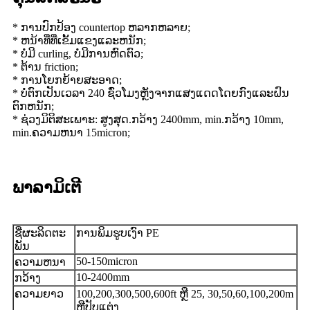
* ການປົກປ້ອງ countertop ຫລາກຫລາຍ;
* ຫນ້າທີ່ທີ່ເຂັ້ມແຂງແລະຫນັກ;
* ບໍ່ມີ curling, ບໍ່ມີການຫົດຕົວ;
* ຕ້ານ friction;
* ການໂຍກຍ້າຍສະອາດ;
* ບໍ່ຕົກເປັນເວລາ 240 ຊົ່ວໂມງຫຼັງຈາກແສງແດດໂດຍກົງແລະຝົນ
ຕົກຫນັກ;
* ຊ່ວງມິຕິສະເພາະ: ສູງສຸດ.ກວ້າງ 2400mm, min.ກວ້າງ 10mm,
min.ຄວາມຫນາ 15micron;
ພາລາມິເຕີ
ຊື່​ຜະ​ລິດ​ຕະ​
ການພິມຮູບເງົາ PE
ພັນ
50-150micron
ຄວາມຫນາ
10-2400mm
ກວ້າງ
ຄວາມຍາວ
100,200,300,500,600ft ຫຼື 25, 30,50,60,100,200m
ຫຼືປັບແຕ່ງ