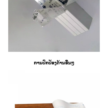
ການປົກປ້ອງດ້ານອື່ນໆ