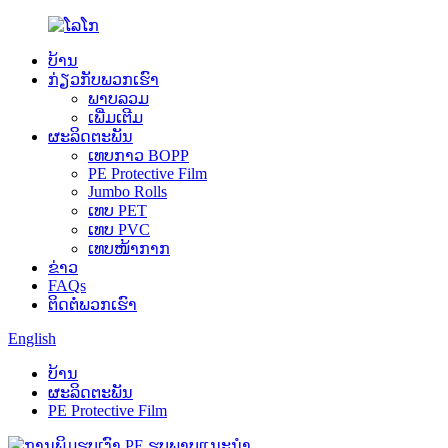
ບ້ານ
ກ່ຽວ​ກັບ​ພວກ​ເຮົາ
ພາບລວມ
ເພີ່ມເຕີມ
ຜະລິດຕະພັນ
ເທບກາວ BOPP
PE Protective Film
Jumbo Rolls
ເທບ PET
ເທບ PVC
ເທບໜ້າກາກ
ຂ່າວ
FAQs
ຕິດ​ຕໍ່​ພວກ​ເຮົາ
English
ບ້ານ
ຜະລິດຕະພັນ
PE Protective Film