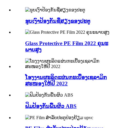
ຮູບເງົາປ້ອງກັນຊື່ສຽງຂອງປະຕູ
Glass Protective PE Film 2022 ຄຸນະ
ພາບສູງ
ໂຮງງານຜະລິດແຜ່ນກະເບື້ອງເຊລາມິກ
ສະໜອງໃຫ້ປີ 2022
ຟິມປ້ອງກັນພື້ນຜິວ ABS