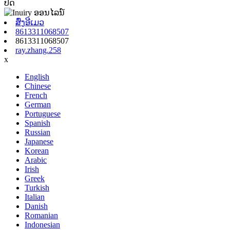
ປິດ
ສົ່ງອີເມວ
8613311068507
8613311068507
ray.zhang.258
x
English
Chinese
French
German
Portuguese
Spanish
Russian
Japanese
Korean
Arabic
Irish
Greek
Turkish
Italian
Danish
Romanian
Indonesian