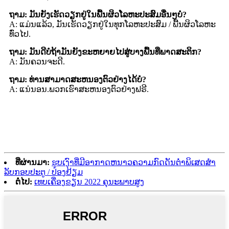
ຖາມ: ມັນຍັງເຮັດວຽກຢູ່ໃນພື້ນຜິວໂລຫະປະສົມອື່ນໆບໍ?
A: ແມ່ນແລ້ວ, ມັນເຮັດວຽກຢູ່ໃນທຸກໂລຫະປະສົມ / ພື້ນຜິວໂລຫະ
ທົ່ວໄປ.
ຖາມ: ມັນດີບໍຖ້າມັນຍັງຂະຫຍາຍໄປສູ່ບາງພື້ນທີ່ພາດສະຕິກ?
A: ມັນຄວນຈະດີ.
ຖາມ: ທ່ານສາມາດສະຫນອງຕົວຢ່າງໄດ້ບໍ?
A: ແນ່ນອນ.ພວກເຮົາສະຫນອງຕົວຢ່າງຟຣີ.
ທີ່ຜ່ານມາ:
ຮູບເງົາທີ່ມີອາກາດຫນາວຄວາມກົດດັນຕ່ໍາພິເສດສໍາ
ລັບກອບປະຕູ / ປ່ອງຢ້ຽມ
ຕໍ່ໄປ:
ເທບເຄື່ອງຂຽນ 2022 ຄຸນະພາບສູງ