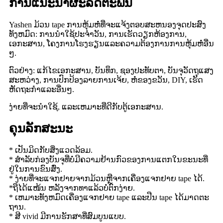
ການແນະນໍາຜະລິດຕະພັນ
Yashen ມ້ວນ tape ການຫຸ້ມຫໍ່ທີ່ຈະແຈ້ງຕອບສະຫນອງຈຸດປະສົງ
ທັງຫມົດ: ການນໍາໃຊ້ປະຈໍາວັນ, ການເຮັດວຽກຫ້ອງການ,
ເອກະສານ, ໂຄງການໂຮງຮຽນແລະຄວາມຕ້ອງການການຫຸ້ມຫໍ່ອື່ນ
ໆ.
ຕົວຢ່າງ: ແກ້ໄຂເອກະສານ, ບັນທຶກ, ຊອງປະທັບຕາ, ບັນຈຸວັດຖຸແສງ
ສະຫວ່າງ, ການປົກປ້ອງລາຍການເຈ້ຍ, ຫໍ່ຂອງຂວັນ, DIY, ເຮັດ
ຫັດຖະກໍາແລະອື່ນໆ.
ງ່າຍ​ທີ່​ຈະ​ນໍາ​ໃຊ້​, ແລະ​ເຫມາະ​ທີ່​ດີ​ກັບ​ຕູ້​ເອ​ກະ​ສານ​.
ຄຸນ​ລັກ​ສະ​ນະ
* ເປັນມິດກັບສິ່ງແວດລ້ອມ.
* ສໍາລັບກ່ອງບັນຈຸທີ່ບໍ່ມີຄວາມຢ້ານກົວຂອງການແຕກໃນຂະນະທີ່
ຢູ່ໃນການຂົນສົ່ງ.
* ງ່າຍ​ທີ່​ຈະ​ແຈກ​ຢາຍ​ຈາກ​ມ້ວນ​ຫຼື​ຈາກ​ເຄື່ອງ​ແຈກ​ຢາຍ tape ໄດ້​.
*ຖືໄດ້ແໜ້ນ ຫລັງຈາກທາແລ້ວບໍ່ຕົກງ່າຍ.
* ເຫມາະ​ທັງ​ຫມົດ​ເຄື່ອງ​ແຈກ​ຢາຍ tape ແລະ​ປືນ tape ໄດ້​ມາດ​ຕະ​
ຖານ​.
* ສີ vivid ມີການຮັກສາທີ່ສົມບູນແບບ.