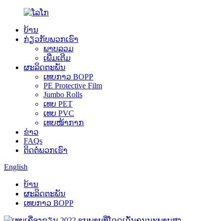
ບ້ານ
ກ່ຽວ​ກັບ​ພວກ​ເຮົາ
ພາບລວມ
ເພີ່ມເຕີມ
ຜະລິດຕະພັນ
ເທບກາວ BOPP
PE Protective Film
Jumbo Rolls
ເທບ PET
ເທບ PVC
ເທບໜ້າກາກ
ຂ່າວ
FAQs
ຕິດ​ຕໍ່​ພວກ​ເຮົາ
English
ບ້ານ
ຜະລິດຕະພັນ
ເທບກາວ BOPP