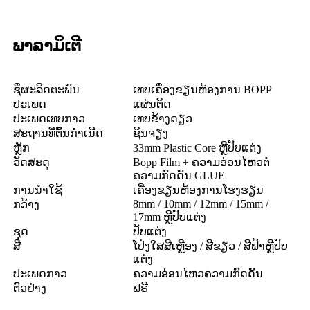
ພາລາມິເຕີ
ຊື່​ຜະ​ລິດ​ຕະ​ພັນ
ເທບເຄື່ອງຂຽນຫ້ອງການ BOPP
ປະເພດ
ແຜ່ນຕິດ
ປະເພດເທບກາວ
ເທບຂ້າງດຽວ
ສະ​ຖານ​ທີ່​ຕົ້ນ​ກໍາ​ເນີດ
ຊິນຈຽງ
ຫຼັກ
33mm Plastic Core ຫຼືປັບແຕ່ງ
ວັດສະດຸ
Bopp Film + ຄວາມອ່ອນໄຫວຕໍ່
ຄວາມກົດດັນ GLUE
ການນໍາໃຊ້
ເຄື່ອງຂຽນຫ້ອງການໂຮງຮຽນ
8mm / 10mm / 12mm / 15mm /
ກວ້າງ
17mm ຫຼືປັບແຕ່ງ
ຊຸດ
ປັບແຕ່ງ
ສີ
ໂປ່ງໃສສີເຫຼືອງ / ສີຂຽວ / ສີຟ້າຫຼືປັບ
ແຕ່ງ
ປະເພດກາວ
ຄວາມອ່ອນໄຫວຄວາມກົດດັນ
ຕົວຢ່າງ
ຟຣີ