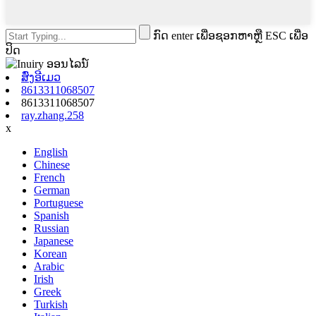
ກົດ enter ເພື່ອຊອກຫາຫຼື ESC ເພື່ອ
ປິດ
ສົ່ງອີເມວ
8613311068507
8613311068507
ray.zhang.258
x
English
Chinese
French
German
Portuguese
Spanish
Russian
Japanese
Korean
Arabic
Irish
Greek
Turkish