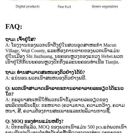
FAQ:
ຖາມ: ເຈົ້າຢູ່ໃສ?
A: ໂຮງງານຂອງພວກເຮົາຕັ້ງຢູ່ໃນສວນອຸດສາຫະກໍາ Macun
Village, Wuji County, ແລະຫ້ອງການຂາຍຂອງພວກເຮົາແມ່ນ
ຢູ່ໃນເມືອງ Shi Jiazhuang, ນະຄອນຫຼວງຂອງແຂວງ Hebei.ພວກ​
ເຮົາ​ຢູ່​ໃກ້​ກັບ​ນະ​ຄອນ​ຫຼວງ​ປັກ​ກິ່ງ​ແລະ​ນະ​ຄອນ​ທ່າ​ເຮືອ Tianjin​.
ຖາມ: ທ່ານສາມາດສະຫນອງຕົວຢ່າງໄດ້ບໍ?
A: ແນ່ນອນ.ພວກເຮົາສະຫນອງຕົວຢ່າງຟຣີ.
Q: ພວກເຮົາສາມາດເອົາລາຍະການລາຄາລາຍລະອຽດໄດ້ແນວ
ໃດ?
A: ກະລຸນາສະເຫນີໃຫ້ພວກເຮົາຂໍ້ມູນລາຍລະອຽດຂອງ
ຜະລິດຕະພັນເຊັ່ນ: ຂະຫນາດ (ຄວາມຍາວ, ຄວາມກວ້າງ, ຄວາມ
ຫນາ, ສີ, ຄວາມຕ້ອງການສະເພາະແລະປະລິມານການຊື້.
Q: MOQ ຂອງທ່ານແມ່ນຫຍັງ?
A: ປົກກະຕິແລ້ວ, MOQ ຂອງພວກເຮົາແມ່ນ 500 pcs.ແຕ່ພວກເຮົາ
ຍອມຮັບປະລິມານຕ່ໍາສໍາລັບຄໍາສັ່ງທົດລອງຂອງທ່ານ.ລາຄາຂອງ