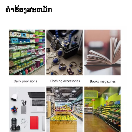
ຄໍາຮ້ອງສະຫມັກ