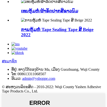
ເທບຫຸ້ມຫໍ່/ຜ້າອັດປາກສີຂາວນົມ
ການຫຸ້ມຫໍ່ Tape Sealing Tape ສີ Beige
2022
ສະມາຊິກ
ທີ່ຢູ່:
ທາງ​ໃຕ້​ຂອງ​ບ້ານ Ma, ເມືອງ Guozhuang, Wuji County
ໂທ:
008613311068507
ອີເມວ:
admin@ysboppe.com
© ສະຫງວນລິຂະສິດ - 2010-2022: Wuji County Yashen Adhesive
Tape Products Co., Ltd.