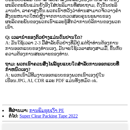
ຜະລິດຕະພັນແມ່ນຍັງອີງໃສ່ປະລິມານທີ່ສອບຖາມ, ດັ່ງນັ້ນປະລິ
ມານຕ່ໍາ, ລາຄາສູງຂຶ້ນ.ພວກເຮົາຫວັງວ່າທ່ານສາມາດຈັດວາງຄໍາ
ສັ່ງຂະຫນາດໃຫຍ່ຫຼັງຈາກການກວດສອບຄຸນນະພາບຂອງ
ຜະລິດຕະພັນຂອງພວກເຮົາແລະຮູ້ສຶກວ່າການບໍລິການຂອງພວກ
ເຮົາ.
Q: ເວລານໍາຂອງຕົວຢ່າງແມ່ນດົນປານໃດ?
A: ມັນໃຊ້ເວລາ 2-3 ມື້ສໍາລັບຕົວຢ່າງທີ່ມີຢູ່.ແຕ່ຖ້າທ່ານຕ້ອງການ
ການອອກແບບຂອງທ່ານເອງ, ມັນຈະໃຊ້ເວລາສອງສາມມື້, ຂຶ້ນກັບ
ຄວາມຕ້ອງການສະເພາະຂອງທ່ານ.
ຖາມ: ພວກເຮົາຄວນສົ່ງໄຟລ໌ຮູບແບບໃດສໍາລັບການອອກແບບທີ່
ກໍາຫນົດເອງ?
A: ພວກເຮົາມີທີມງານອອກແບບຂອງພວກເຮົາເອງຢູ່ໃນ
ເຮືອນ.JPG, AI, CDR ແລະ PDF ແມ່ນທັງຫມົດ ok.
ທີ່ຜ່ານມາ:
ການພິມຮູບເງົາ PE
ຕໍ່ໄປ:
Super Clear Packing Tape 2022