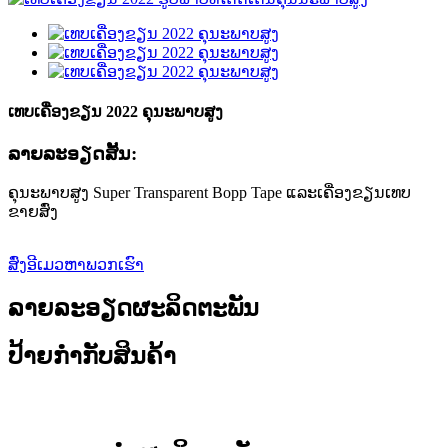
ເທບເຄື່ອງຂຽນ 2022 ຄຸນະພາບສູງ
ລາຍ​ລະ​ອຽດ​ສັ້ນ​:
ຄຸນະພາບສູງ Super Transparent Bopp Tape ແລະເຄື່ອງຂຽນເທບ
ຂາຍສົ່ງ
ສົ່ງອີເມວຫາພວກເຮົາ
ລາຍລະອຽດຜະລິດຕະພັນ
ປ້າຍກຳກັບສິນຄ້າ