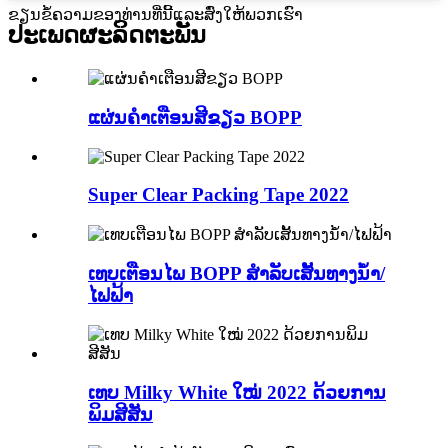
ຂຽນຂໍ້ຄວາມຂອງທ່ານທີ່ນີ້ແລະສົ່ງໃຫ້ພວກເຮົາ
ປະເພດຜະລິດຕະພັນ
ແຜ່ນຄຳເຕືອນສີຂຽວ BOPP
Super Clear Packing Tape 2022
ເທບເຕືອນໄພ BOPP ສໍາລັບເສັ້ນທາງນໍ້າ/
ໄຟຟ້າ
ເທບ Milky White ໃໝ່ 2022 ດ້ວຍການ
ພິມສີສັນ