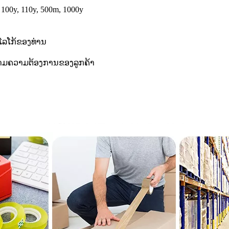
 100y, 110y, 500m, 1000y
ີໂລໂກ້ຂອງທ່ານ
 ຫຼື ຕາມຄວາມຕ້ອງການຂອງລູກຄ້າ