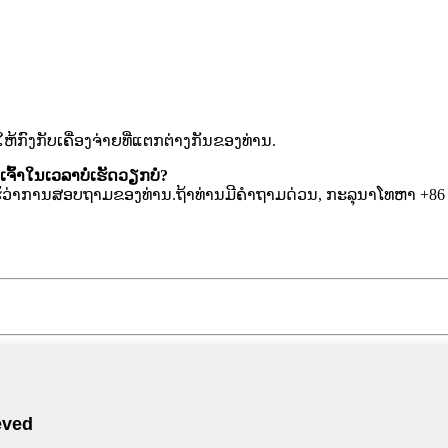
້ກົງກັບເຄື່ອງຈ່າຍທີ່ແຕກຕ່າງກັນຂອງທ່ານ.
ົ້າໃນເວລາບໍ່ເຮັດວຽກບໍ?
ຮູ້ວ່າການສອບຖາມຂອງທ່ານ.ຖ້າທ່ານມີຄໍາຖາມດ່ວນ, ກະລຸນາໂທຫາ +86 