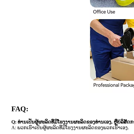
FAQ:
Q: ທ່ານເປັນຜູ້ຜະລິດທີ່ມີໂຮງງານຜະລິດຂອງທ່ານເອງ, ຫຼືບໍລິສັດກ
A: ພວກເຮົາເປັນຜູ້ຜະລິດທີ່ມີໂຮງງານຜະລິດຂອງພວກເຮົາເອງ.