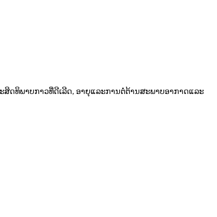
ດີແລະປະສິດທິພາບກາວທີ່ດີເລີດ, ອາຍຸແລະການຕໍ່ຕ້ານສະພາບອາກາດແລະ