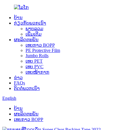
ບ້ານ
ກ່ຽວ​ກັບ​ພວກ​ເຮົາ
ພາບລວມ
ເພີ່ມເຕີມ
ຜະລິດຕະພັນ
ເທບກາວ BOPP
PE Protective Film
Jumbo Rolls
ເທບ PET
ເທບ PVC
ເທບໜ້າກາກ
ຂ່າວ
FAQs
ຕິດ​ຕໍ່​ພວກ​ເຮົາ
English
ບ້ານ
ຜະລິດຕະພັນ
ເທບກາວ BOPP