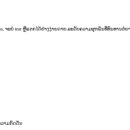
ຈະບໍ່ tear ຫຼືແຕກໄດ້ຢ່າງງ່າຍດາຍ.ລະດັບຄວາມຜູກພັນທີ່ທົນທານຕໍ
່ຄວາມກົດດັນ