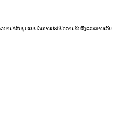
່ຍາວນານທີ່ສົມບູນແບບໃນການປະຕິບັດການຂົນສົ່ງແລະການເກັບ