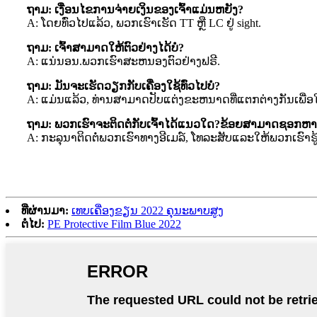
ຖາມ: ເງື່ອນໄຂການຈ່າຍເງິນຂອງເຈົ້າແມ່ນຫຍັງ?
A: ໂດຍທົ່ວໄປແລ້ວ, ພວກເຮົາເຮັດ TT ຫຼື LC ຢູ່ sight.
ຖາມ: ເຈົ້າສາມາດໃຫ້ຕົວຢ່າງໄດ້ບໍ?
A: ແນ່ນອນ.ພວກເຮົາສະຫນອງຕົວຢ່າງຟຣີ.
ຖາມ: ມັນຈະເຮັດວຽກກັບເຄື່ອງໃຊ້ທົ່ວໄປບໍ?
A: ແມ່ນແລ້ວ, ທ່ານສາມາດປັບແຕ່ງຂະຫນາດທີ່ແຕກຕ່າງກັນເພື່ອໃຫ
ຖາມ: ພວກເຮົາຈະຕິດຕໍ່ກັບເຈົ້າໄດ້ແນວໃດ?ຂ້ອຍສາມາດຊອກຫາເຈ
A: ກະລຸນາຕິດຕໍ່ພວກເຮົາທາງອີເມລ໌, ໂທລະສັບແລະໃຫ້ພວກເຮົາ
ທີ່ຜ່ານມາ:
ເທບເຄື່ອງຂຽນ 2022 ຄຸນະພາບສູງ
ຕໍ່ໄປ:
PE Protective Film Blue 2022