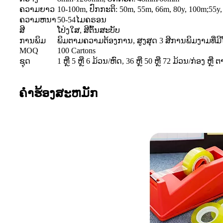
ຄວາມຍາວ
10-100m, ປົກກະຕິ: 50m, 55m, 66m, 80y, 100m;55y,
ຄວາມຫນາ
50-54ໄມຄຣອນ
ສີ
ໂປ່ງໃສ, ສີຕົ້ນສະບັບ
ການພິມ
ພິມຕາມຄວາມຕ້ອງການ, ສູງສຸດ 3 ສີການພິມງາມທີ່ມ
MOQ
100 Cartons
ຊຸດ
1 ຫຼື 5 ຫຼື 6 ມ້ວນ/ຫົດ, 36 ຫຼື 50 ຫຼື 72 ມ້ວນ/ກ່ອງ
ຄໍາຮ້ອງສະຫມັກ