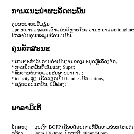
ການແນະນໍາຜະລິດຕະພັນ
ຄຸນນະພາບພຣີມຽມ
tape ຫນາຂອງພວກເຮົາແມ່ນດີຫຼາຍໃນຄວາມຫນາແລະ toughness, 
ຮັກສາໃນອຸນຫະພູມຮ້ອນ / ເຢັນ.
ຄຸນ​ລັກ​ສະ​ນະ
* ເຫມາະສໍາລັບການດໍາເນີນງານຂອງມະນຸດຫຼືເຄື່ອງຈັກ;
* ການຍຶດຫມັ້ນທີ່ເຂັ້ມແຂງ Super;
* ທົນທານຕໍ່ອາຍຸແລະສະພາບອາກາດ;
* tenacity ສູງ, ເຮັດວຽກເປັນ handles ຍົກ cartons;
* ລຽບແລະແຫນ້ນ, ບໍ່ມີຟອງ;
ພາລາມິເຕີ
ວັດສະດຸ
ຮູບເງົາ BOPP ເຄືອບດ້ວຍກາວທີ່ມີຄວາມອ່ອນໄຫວຕໍ
ກວ້າງ
8mm-1260mm, ປົກກະຕິ: 48mm/60mm