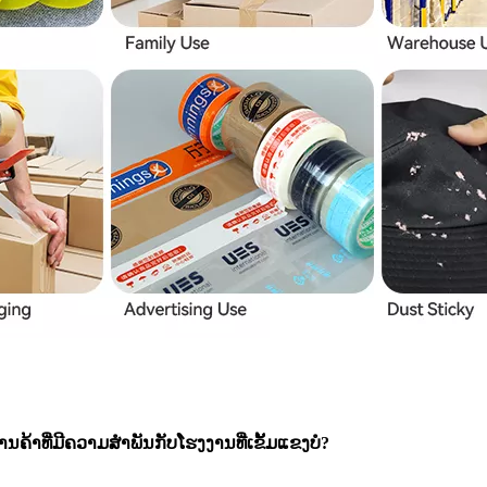
ານຄ້າທີ່ມີຄວາມສໍາພັນກັບໂຮງງານທີ່ເຂັ້ມແຂງບໍ?