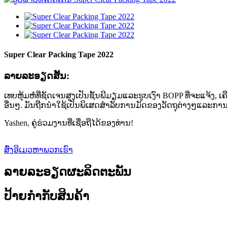
Super Clear Packing Tape 2022
ລາຍ​ລະ​ອຽດ​ສັ້ນ​:
ເທບຫຸ້ມຫໍ່ທີ່ຊັດເຈນສູງເປັນຊັ້ນພີມຽມແລະຮູບເງົາ BOPP ທີ່ຈະແຈ້ງ,
ອື່ນໆ. ມັນຖືກນໍາໃຊ້ເປັນພິເສດສໍາລັບການມັດຂອງວັດຖຸຕ່າງໆແລະການ
Yashen, ຄູ່ຮ່ວມງານທີ່ເຊື່ອຖືໄດ້ຂອງທ່ານ!
ສົ່ງອີເມວຫາພວກເຮົາ
ລາຍລະອຽດຜະລິດຕະພັນ
ປ້າຍກຳກັບສິນຄ້າ