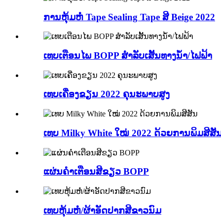
ການຫຸ້ມຫໍ່ Tape Sealing Tape ສີ Beige 2022
ເທບເຕືອນໄພ BOPP ສໍາລັບເສັ້ນທາງນໍ້າ/ໄຟຟ້າ
ເທບເຄື່ອງຂຽນ 2022 ຄຸນະພາບສູງ
ເທບ Milky White ໃໝ່ 2022 ດ້ວຍການພິມສີສັ
ແຜ່ນຄຳເຕືອນສີຂຽວ BOPP
ເທບຫຸ້ມຫໍ່/ຜ້າອັດປາກສີຂາວນົມ