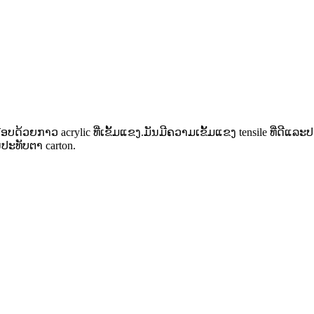
 ເຄືອບດ້ວຍກາວ acrylic ທີ່ເຂັ້ມແຂງ.ມັນມີຄວາມເຂັ້ມແຂງ tensile ທີ່
ປະທັບຕາ carton.