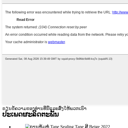
ຂຽນຂໍ້ຄວາມຂອງທ່ານທີ່ນີ້ແລະສົ່ງໃຫ້ພວກເຮົາ
ປະເພດຜະລິດຕະພັນ